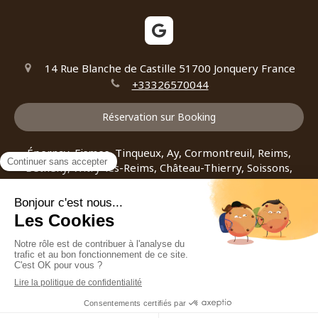
14 Rue Blanche de Castille
51700
Jonquery
France
+33326570044
Réservation sur Booking
Épernay, Fismes, Tinqueux, Ay, Cormontreuil, Reims,
Bétheny, Witry-lès-Reims, Château-Thierry, Soissons,
Mourmelon-le-Grand, Fagnières
Plan du site
Mentions légales
CGV
©2023 S.A.S. CAFE BULLE - location de chambres d'hôtes